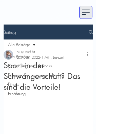
Beitrag
Alle Beiträge
busy.and.fit
Alle Beiträge
20. Dez. 2022
1 Min. Lesezeit
Sport in der
Biohacking und Lifehacks
Schwangerschaft? Das
Fit in der Schwangerschaft
Fitness
sind die Vorteile!
Ernährung