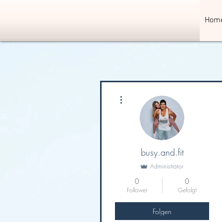
Hom
Weitere Optionen
busy.and.fit
Administrator
0
0
Follower
Gefolgt
Folgen