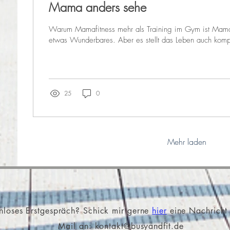
Mama anders sehe
Warum Mamafitness mehr als Training im Gym ist Mama
etwas Wunderbares. Aber es stellt das Leben auch kompl
25
0
Mehr laden
nloses Erstgespräch?
Schick mir gerne
hier
e
ine Nachricht
Mail an:
kontakt@busyandfit.de