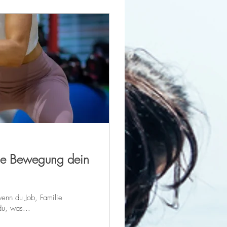
Wie Bewegung dein
wenn du Job, Familie
du, was...