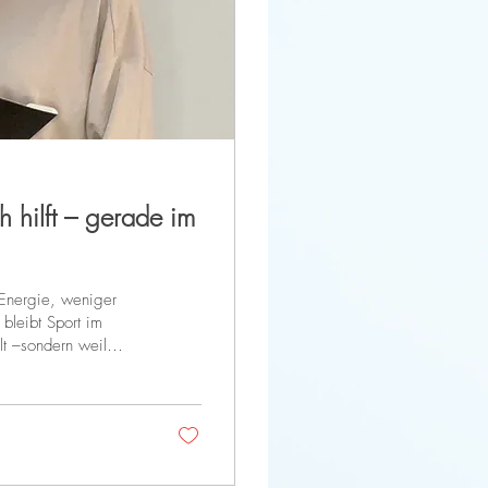
h hilft – gerade im
 Energie, weniger
bleibt Sport im
hlt –sondern weil
d und Alltag bleibt
rainieren?Reicht das
macht ein
reiheit –...