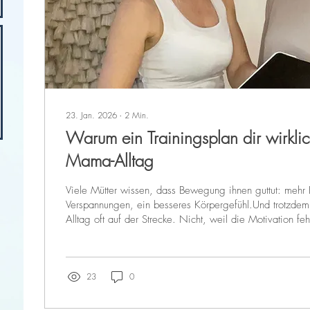
23. Jan. 2026
∙
2
Min.
Warum ein Trainingsplan dir wirklic
Mama-Alltag
Viele Mütter wissen, dass Bewegung ihnen guttut: mehr
Verspannungen, ein besseres Körpergefühl.Und trotzdem 
Alltag oft auf der Strecke. Nicht, weil die Motivation fe
Zeit, Kopf und Energie begrenzt sind. Zwischen Job, Kin
wenig Raum, jedes Mal neu zu überlegen: Was soll ich t
überhaupt?Bringt mir das langfristig etwas? Genau hier 
Trainingsplan den Unterschied. Ein Plan nimmt dir keine F
23
0