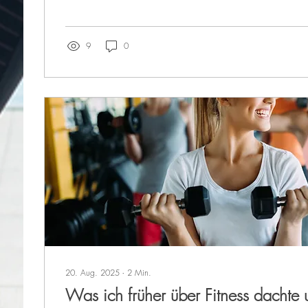
9
0
20. Aug. 2025
∙
2
Min.
Was ich früher über Fitness dachte 