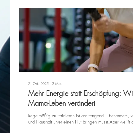
7. Okt. 2025
∙
2
Min.
Mehr Energie statt Erschöpfung: 
Mama-Leben verändert
Regelmäßig zu trainieren ist anstrengend – besonders, 
und Haushalt unter einen Hut bringen musst.Aber weißt 