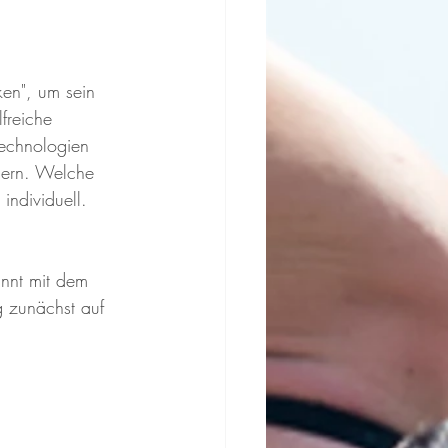
en", um sein 
freiche 
echnologien 
igern. Welche 
individuell.
innt mit dem 
 zunächst auf 