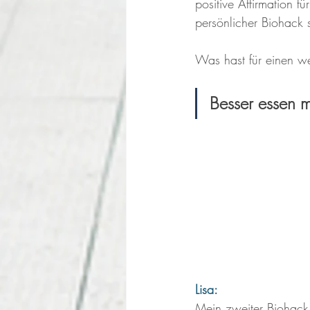
positive Affirmation f
persönlicher Biohack 
Was hast für einen w
Besser essen m
Lisa: 
Mein zweiter Biohack 