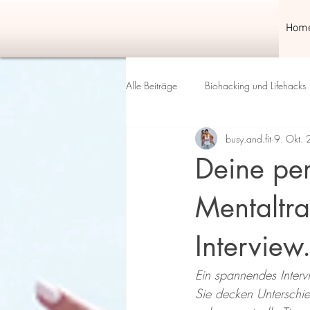
Hom
Alle Beiträge
Biohacking und Lifehacks
busy.and.fit
9. Okt.
Deine per
Mentaltra
Interview
Ein spannendes Interv
Sie decken Unterschi