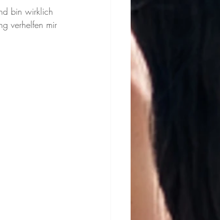
d bin wirklich 
ng verhelfen mir 