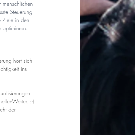
r menschlichen 
sste Steuerung 
 Ziele in den 
 optimieren. 
rung hört sich 
htigkeit ins 
ualisierungen 
ler-Weiter. :-) 
cht der 