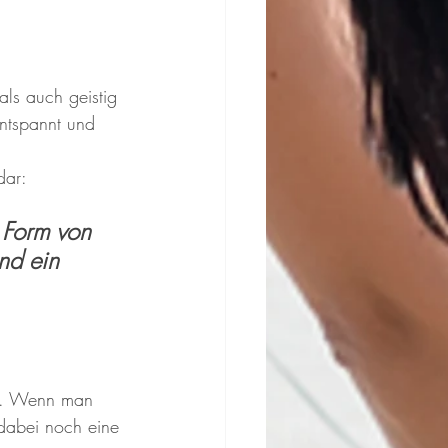
als auch geistig 
entspannt und 
dar: 
n Form von 
nd ein 
ng. Wenn man 
dabei noch eine 