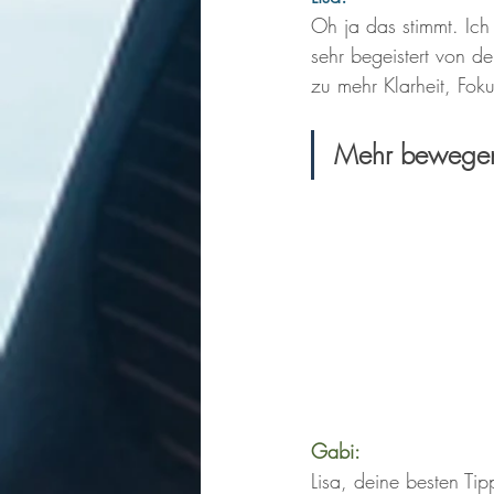
Oh ja das stimmt. Ich
sehr begeistert von de
zu mehr Klarheit, Foku
Mehr bewegen 
Gabi:
Lisa, deine besten Ti