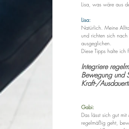
Lisa, was wäre aus de
Lisa:
Natürlich. Meine Allta
und richten sich nach
ausgeglichen. 
Diese Tipps halte ich 
Integriere regelm
Bewegung und Sp
Kraft-/Ausdauer
Gabi: 
Das lässt sich gut m
regelmäßig geht, bew