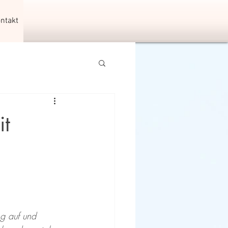
ntakt
it
g auf und 