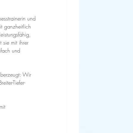
nesstrainerin und 
t ganzheitlich 
eistungsfähig, 
 sie mit ihrer 
nfach und 
überzeugt: Wir 
iter-Tiefer-
mit 